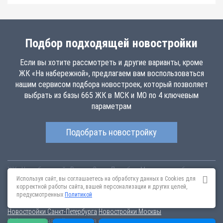
Подбор подходящей новостройки
Если вы хотите рассмотреть и другие варианты, кроме
ЖК «На набережной», предлагаем вам воспользоваться
нашим сервисом подбора новостроек, который позволяет
выбрать из базы 665 ЖК в МСК и МО по 4 ключевым
параметрам
Подобрать новостройку
ЖК «На набережной»
Россия
Санкт-Петербург
Московская область,
na-
naberezhnoy.novopoisk.msk.ru
Купить квартиру в новом жилом
Используя сайт, вы соглашаетесь на обработку данных в Cookies для
комплексе «На набережной» от «ДСК-1» в Орехово-Зуево. Квартиры
корректной работы сайта, вашей персонализации и других целей,
различных планировок от 2.78 млн рублей!
предусмотренных
Политикой
Новостройки Санкт-Петербурга
Новостройки Москвы
Информация на сайте взята из открытых источников, не является